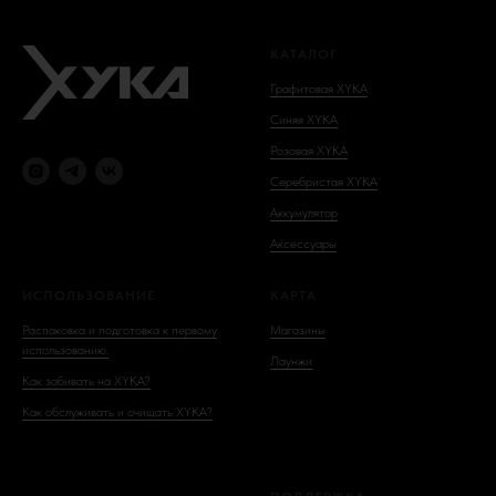
КАТАЛОГ
Графитовая XYKA
Синяя XYKA
Розовая XYKA
Серебристая XYKA
Аккумулятор
Аксессуары
ИСПОЛЬЗОВАНИЕ
КАРТА
Распаковка и подготовка к первому
Магазины
использованию.
Лаунжи
Как забивать на XYKA?
Как обслуживать и очищать XYKA?