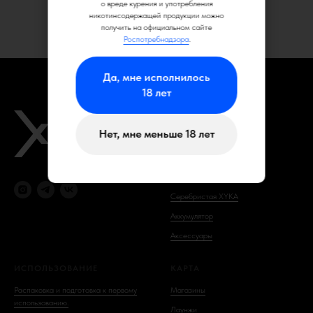
о вреде курения и употребления
никотинсодержащей продукции можно
получить на официальном сайте
Роспотребнадзора
.
Да, мне исполнилось
18 лет
КАТАЛОГ
Нет, мне меньше 18 лет
Графитовая XYKA
Синяя XYKA
Розовая XYKA
Серебристая XYKA
Аккумулятор
Аксессуары
ИСПОЛЬЗОВАНИЕ
КАРТА
Распаковка и подготовка к первому
Магазины
использованию.
Лаунжи