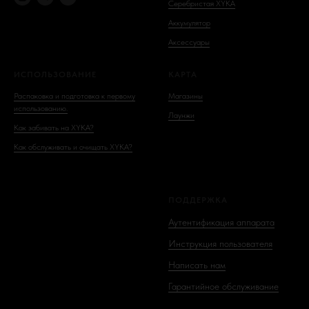
Серебристая XYKA
Аккумулятор
Аксессуары
ИСПОЛЬЗОВАНИЕ
КАРТА
Распаковка и подготовка к первому
Магазины
использованию.
Лаунжи
Как забивать на XYKA?
Как обслуживать и очищать XYKA?
ПОДДЕРЖКА
Аутентификация аппарата
Инструкция пользователя
Написать нам
Гарантийное обслуживание